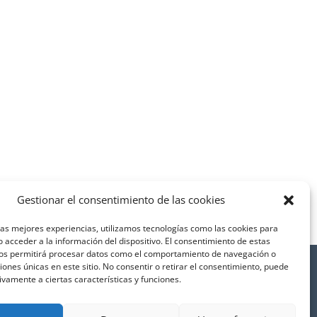
Gestionar el consentimiento de las cookies
las mejores experiencias, utilizamos tecnologías como las cookies para
 acceder a la información del dispositivo. El consentimiento de estas
nos permitirá procesar datos como el comportamiento de navegación o
© Ceder
La Serena
ciones únicas en este sitio. No consentir o retirar el consentimiento, puede
ivamente a ciertas características y funciones.
ca de privacidad
|
Política de cookies